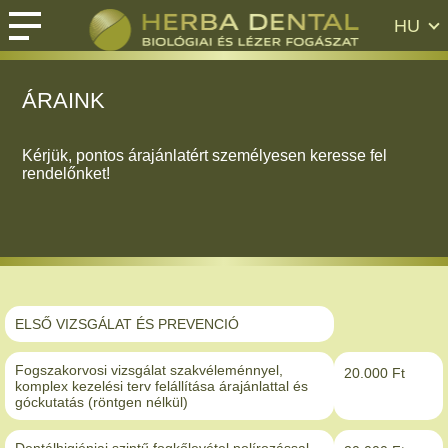
HU
ÁRAINK
Kérjük, pontos árajánlatért személyesen keresse fel
rendelőnket!
ELSŐ VIZSGÁLAT ÉS PREVENCIÓ
Fogszakorvosi vizsgálat szakvéleménnyel,
20.000 Ft
komplex kezelési terv felállítása árajánlattal és
góckutatás (röntgen nélkül)