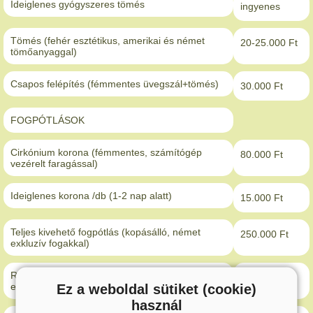
Ideiglenes gyógyszeres tömés
ingyenes
Tömés (fehér esztétikus, amerikai és német
20-25.000 Ft
tömőanyaggal)
Csapos felépítés (fémmentes üvegszál+tömés)
30.000 Ft
FOGPÓTLÁSOK
Cirkónium korona (fémmentes, számítógép
80.000 Ft
vezérelt faragással)
Ideiglenes korona /db (1-2 nap alatt)
15.000 Ft
Teljes kivehető fogpótlás (kopásálló, német
250.000 Ft
exkluzív fogakkal)
Részleges kivehető fogpótlás (kopásálló, német
300.000 Ft
Ez a weboldal sütiket (cookie)
exkluzív fogakkal)
használ