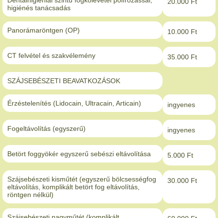
Dentálhigiéniai szintű fogkőlevétel polírozással,
20.000 Ft
higiénés tanácsadás
Panorámaröntgen (OP)
10.000 Ft
CT felvétel és szakvélemény
35.000 Ft
SZÁJSEBÉSZETI BEAVATKOZÁSOK
Érzéstelenítés (Lidocain, Ultracain, Articain)
ingyenes
Fogeltávolítás (egyszerű)
ingyenes
Betört foggyökér egyszerű sebészi eltávolítása
5.000 Ft
Szájsebészeti kisműtét (egyszerű bölcsességfog
30.000 Ft
eltávolítás, komplikált betört fog eltávolítás,
röntgen nélkül)
Szájsebészeti nagyműtét (komplikált