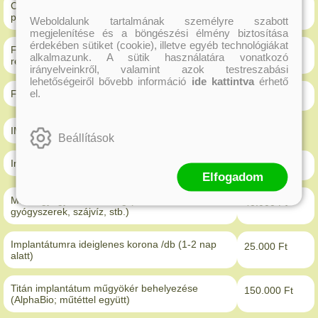
Csúsztatós kombinált fogpótlás (6db
680.000 Ft
porcelánkoronával)
Weboldalunk tartalmának személyre szabott
megjelenítése és a böngészési élmény biztosítása
érdekében sütiket (cookie), illetve egyéb technológiákat
Fogfehérítés (két állcsonton, egy ülésben a
85.000 Ft
alkalmazunk. A sütik használatára vonatkozó
rendelőben)
irányelveinkről, valamint azok testreszabási
lehetőségeiről bővebb információ
ide kattintva
érhető
el.
Fogékszer (ékszer+ragasztás)
10.000 Ft
IMPLANTÁCIÓ
Beállítások
Implantációs műtéti tervezés (röntgennel/Ct-vel)
35.000 Ft
Elfogadom
Műtéti gyógyulási csomag (lézerkezelések,
40.000 Ft
gyógyszerek, szájvíz, stb.)
Implantátumra ideiglenes korona /db (1-2 nap
25.000 Ft
alatt)
Titán implantátum műgyökér behelyezése
150.000 Ft
(AlphaBio; műtéttel együtt)