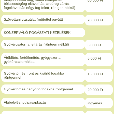
60.000 Ft
bölcsességfog eltávolítás, arcüreg zárás,
fogeltávolítás négy fog felett, röntgen nélkül)
Szövettani vizsgálat (műtéttel együtt)
70.000 Ft
KONZERVÁLÓ FOGÁSZATI KEZELÉSEK
Gyökércsatorna feltárás (röntgen nélkül)
5.000 Ft
Átöblítés, fertőtlenítés, gyógyszer a
5.000 Ft
gyökércsatornákba
Gyökértömés front és kisőrlő fogakba
15.000 Ft
röntgennel
Gyökértömés nagyőrlő fogakba röntgennel
20.000 Ft
Alábélelés, pulpasapkázás
ingyenes