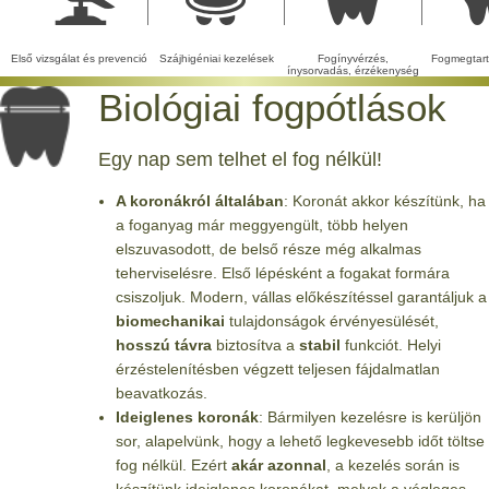
Első vizsgálat és prevenció
Szájhigéniai kezelések
Fogínyvérzés,
Fogmegtart
ínysorvadás, érzékenység
Biológiai fogpótlások
Egy nap sem telhet el fog nélkül!
A koronákról általában
: Koronát akkor készítünk, ha
a foganyag már meggyengült, több helyen
elszuvasodott, de belső része még alkalmas
teherviselésre. Első lépésként a fogakat formára
csiszoljuk. Modern, vállas előkészítéssel garantáljuk a
biomechanikai
tulajdonságok érvényesülését,
hosszú távra
biztosítva a
stabil
funkciót. Helyi
érzéstelenítésben végzett teljesen fájdalmatlan
beavatkozás.
Ideiglenes koronák
: Bármilyen kezelésre is kerüljön
sor, alapelvünk, hogy a lehető legkevesebb időt töltse
fog nélkül. Ezért
akár azonnal
, a kezelés során is
készítünk ideiglenes koronákat, melyek a végleges