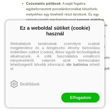
Csúsztatós pótlások
: A saját fogakra
egybeforrasztott porcelánkoronákat készítünk,
melyekhez egy kivehető részt társítunk. Ez egy
csúszó-szorító mechanizmussal
nagyon stabilan
rögzül, teljesen
láthatatlanul
elrejtve a kapcsolódás
Ez a weboldal sütiket (cookie)
helyét. Nincs fémszínű kapocs,
nincs billegés
, az
használ
egybeforrasztott porcelánkoronákkal nagyon tartós
pótlás készíthető.
Weboldalunk tartalmának személyre szabott
Kivehető protézisek
: Fajtától függően kapcsokkal
megjelenítése és a böngészési élmény biztosítása
érdekében sütiket (cookie), illetve egyéb technológiákat
vagy teleszkópokkal rögzítjük őket. A foghiányok
alkalmazunk. A sütik használatára vonatkozó
pótlásának legegyszerűbb megoldásai, melyek olcsón
irányelveinkről, valamint azok testreszabási
és könnyen elkészíthetők, rugalmasan, lágyan
lehetőségeiről bővebb információ
ide kattintva
érhető
rögzülnek a saját fogakhoz. Kizárólag a hiányzó fogak
el.
pótlására szolgál.
Fogsor stabilizálás
:
Egy billegő, bizonytalan
Beállítások
fogsor egy napunk minden percét megkeseríti.
Implantátumokkal lehetőség van az egész fogsor
stabilizálására, hogy egy almába is bátran merjen
Elfogadom
beleharapni. Mind a beszéd, mind a rágás teljes
mértékben stabilizálható.