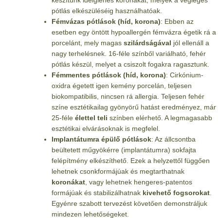
pótlás elkészüléséig használhatóak.
Fémvázas pótlások (híd, korona)
: Ebben az
esetben egy öntött hypoallergén fémvázra égetik rá a
porcelánt, mely magas
szilárdságával
jól ellenáll a
nagy terhelésnek. 16-féle színből variálható, fehér
pótlás készül, melyet a csiszolt fogakra ragasztunk.
Fémmentes pótlások (híd, korona)
: Cirkónium-
oxidra égetett igen kemény porcelán, teljesen
biokompatibilis, nincsen rá allergia. Teljesen fehér
színe esztétikailag gyönyörű hatást eredményez, már
25-féle
élettel teli
színben elérhető. A legmagasabb
esztétikai elvárásoknak is megfelel.
Implantátumra épülő pótlások
: Az állcsontba
beültetett műgyökérre (implantátumra) sokfajta
felépítmény elkészíthető. Ezek a helyzettől függően
lehetnek csonkformájúak és megtarthatnak
koronákat
, vagy lehetnek hengeres-patentos
formájúak és stabilizálhatnak
kivehető fogsorokat
.
Egyénre szabott tervezést követően demonstráljuk
mindezen lehetőségeket.